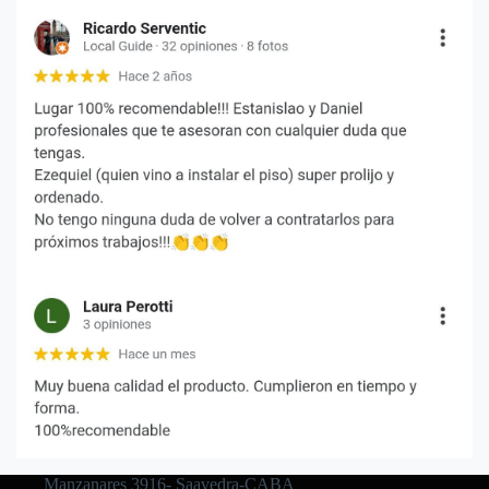
Manzanares 3916- Saavedra-CABA