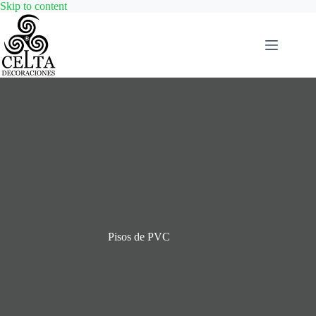
Skip
Skip to content
to
content
Pisos de PVC