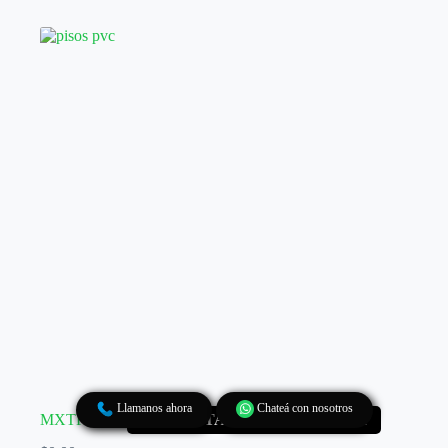
Llamanos ahora
Chateá con nosotros
MXTR02202
CONSULTAR POR WHATSAPP