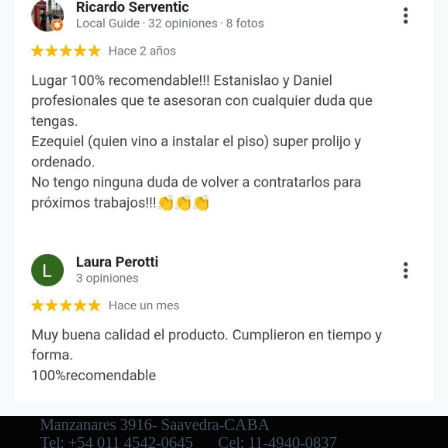
Manzanares 3916- Saavedra-CABA
Tel: +54 011 4542-0645
Cel: 11-4940-0837