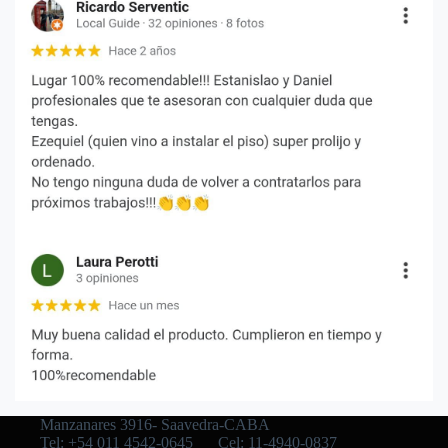
Manzanares 3916- Saavedra-CABA
Tel: +54 011 4542-0645
Cel: 11-4940-0837