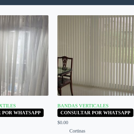
XTILES
BANDAS VERTICALES
 POR WHATSAPP
CONSULTAR POR WHATSAPP
$
0.00
Cortinas