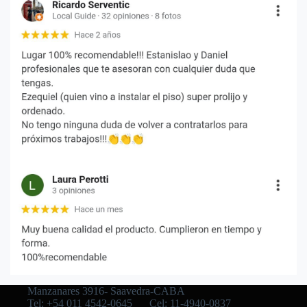
Manzanares 3916- Saavedra-CABA
Tel: +54 011 4542-0645
Cel: 11-4940-0837