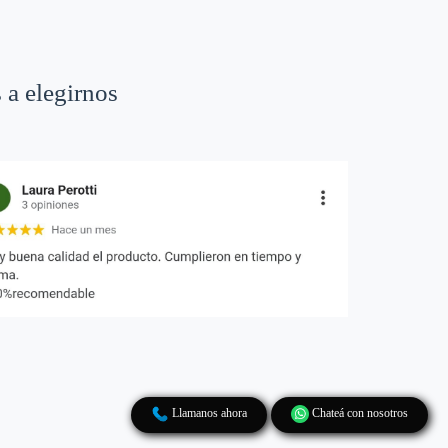
 a elegirnos
Llamanos ahora
Chateá con nosotros