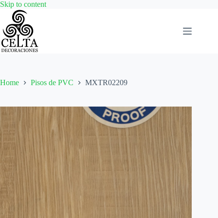
Skip
Skip to content
to
content
Home
Pisos de PVC
MXTR02209