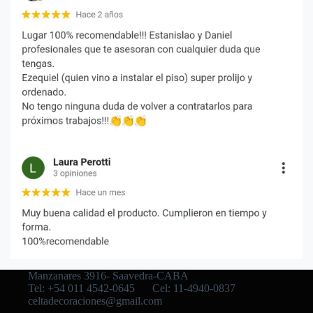
Manzanares 3916- Saavedra-CABA
Tel: +54 011 4542-0645
Cel: 11-4940-0837
celtadecoraciones@gmail.com