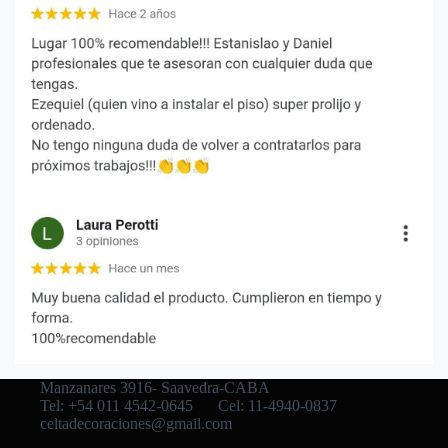
Manzanares 3916- Saavedra-CABA
Tel: +54 011 4542-0645
Cel: 11-4940-0837
celtadecoraciones@gmail.com