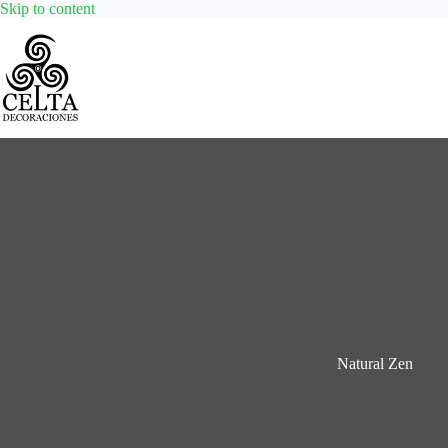
Skip
Skip to content
to
content
Natural Zen