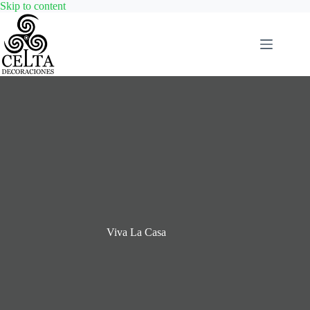
Skip
Skip to content
to
content
Viva La Casa